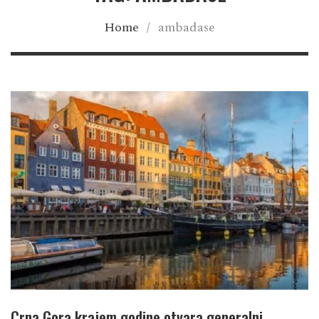
Home
/
ambadase
Crna Gora krajem godine otvara generalni