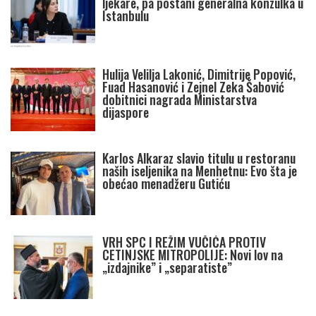
ljekare, pa postani generalna konzulka u
Istanbulu
Hulija Velilja Lakonić, Dimitrije Popović,
Fuad Hasanović i Zejnel Zeka Šabović
dobitnici nagrada Ministarstva
dijaspore
Karlos Alkaraz slavio titulu u restoranu
naših iseljenika na Menhetnu: Evo šta je
obećao menadžeru Gutiću
VRH SPC I REŽIM VUČIĆA PROTIV
CETINJSKE MITROPOLIJE: Novi lov na
„izdajnike” i „separatiste”