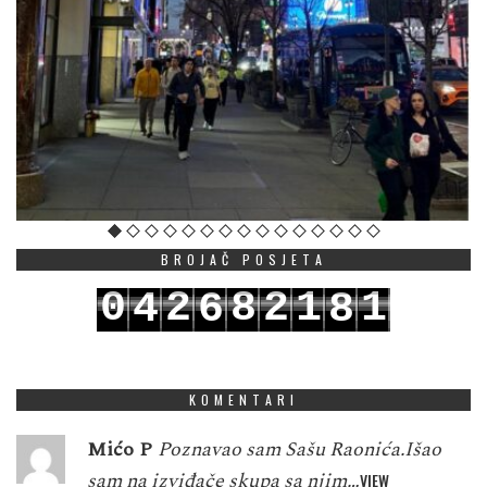
BROJAČ POSJETA
0
2
8
2
1
1
4
6
8
1
3
9
3
2
2
5
7
9
KOMENTARI
Mićo P
Poznavao sam Sašu Raonića.Išao
sam na izviđače skupa sa njim…
VIEW