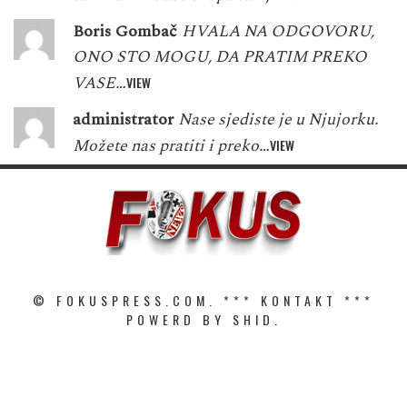
Boris Gombač
HVALA NA ODGOVORU,
ONO STO MOGU, DA PRATIM PREKO
VASE…
VIEW
administrator
Nase sjediste je u Njujorku.
Možete nas pratiti i preko…
VIEW
© FOKUSPRESS.COM. ***
KONTAKT
***
POWERD BY SHID.