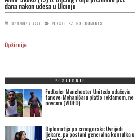
dana nakon udesa u Ulcinju
VIJESTI
NO COMMENTS
SEPTEMBER 8, 2022
...
Opširnije
POSLEDNJE
Fudbaler Manchester Uniteda oduševio
fanove: Mehaničaru platio reklamom, ne
novcem (VIDEO)
Diplomatija po crnogorski: Uvrijedi
ljekare, pa postani generalna konzulka u