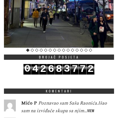
BROJAČ POSJETA
0
3
4
2
6
8
7
7
2
1
4
5
3
7
9
8
8
3
KOMENTARI
Mićo P
Poznavao sam Sašu Raonića.Išao
sam na izviđače skupa sa njim…
VIEW