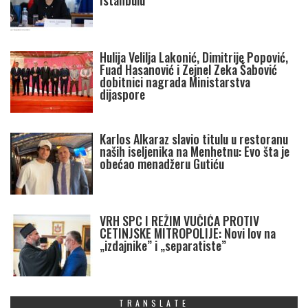
Istanbulu
Hulija Velilja Lakonić, Dimitrije Popović,
Fuad Hasanović i Zejnel Zeka Šabović
dobitnici nagrada Ministarstva
dijaspore
Karlos Alkaraz slavio titulu u restoranu
naših iseljenika na Menhetnu: Evo šta je
obećao menadžeru Gutiću
VRH SPC I REŽIM VUČIĆA PROTIV
CETINJSKE MITROPOLIJE: Novi lov na
„izdajnike” i „separatiste”
TRANSLATE