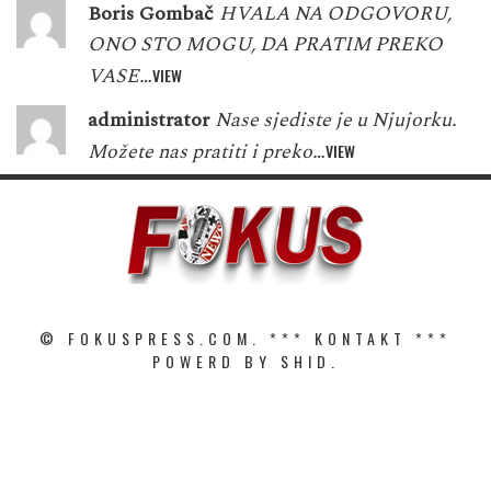
Boris Gombač
HVALA NA ODGOVORU,
ONO STO MOGU, DA PRATIM PREKO
VASE…
VIEW
administrator
Nase sjediste je u Njujorku.
Možete nas pratiti i preko…
VIEW
© FOKUSPRESS.COM. ***
KONTAKT
***
POWERD BY SHID.