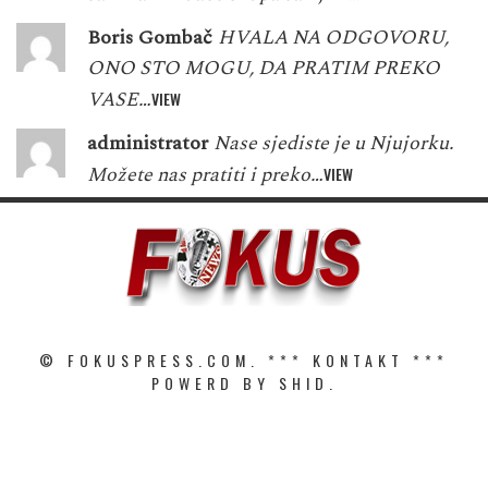
Boris Gombač
HVALA NA ODGOVORU,
ONO STO MOGU, DA PRATIM PREKO
VASE…
VIEW
administrator
Nase sjediste je u Njujorku.
Možete nas pratiti i preko…
VIEW
© FOKUSPRESS.COM. ***
KONTAKT
***
POWERD BY SHID.