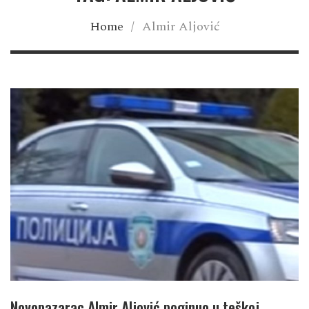
Home
/
Almir Aljović
Novopazarac Almir Aljović poginuo u teškoj