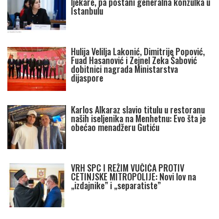
ljekare, pa postani generalna konzulka u
Istanbulu
Hulija Velilja Lakonić, Dimitrije Popović,
Fuad Hasanović i Zejnel Zeka Šabović
dobitnici nagrada Ministarstva
dijaspore
Karlos Alkaraz slavio titulu u restoranu
naših iseljenika na Menhetnu: Evo šta je
obećao menadžeru Gutiću
VRH SPC I REŽIM VUČIĆA PROTIV
CETINJSKE MITROPOLIJE: Novi lov na
„izdajnike” i „separatiste”