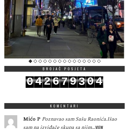
BROJAČ POSJETA
4
2
6
9
0
4
0
7
3
5
3
7
0
1
5
1
8
4
KOMENTARI
Mićo P
Poznavao sam Sašu Raonića.Išao
sam na izviđače skupa sa njim…
VIEW