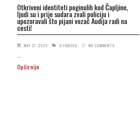
Otkriveni identiteti poginulih kod Čapljine,
ljudi su i prije sudara zvali policiju i
upozoravali što pijani vozač Audija radi na
cesti!
MAY 31, 2025
U FOKUSU
NO COMMENTS
...
Opširnije