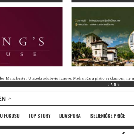
ler Manchester Uniteda oduševio fanove: Mehaničaru platio reklamom, ne
LANG
EN
U FOKUSU
TOP STORY
DIJASPORA
ISELJENIČKE PRIČE