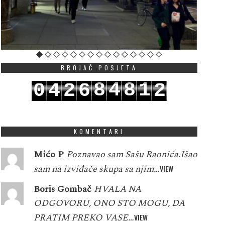
BROJAČ POSJETA
8
4
8
1
0
4
2
6
2
9
5
9
2
1
5
3
7
3
KOMENTARI
Mićo P
Poznavao sam Sašu Raonića.Išao
sam na izviđače skupa sa njim…
VIEW
Boris Gombač
HVALA NA
ODGOVORU, ONO STO MOGU, DA
PRATIM PREKO VASE…
VIEW