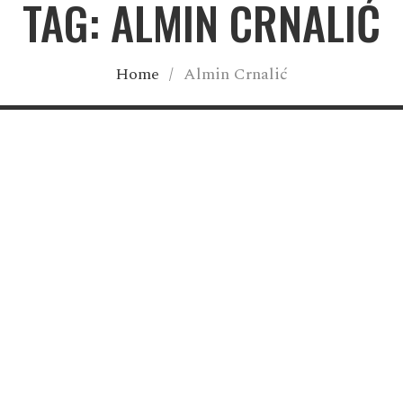
TAG: ALMIN CRNALIĆ
Home
/
Almin Crnalić