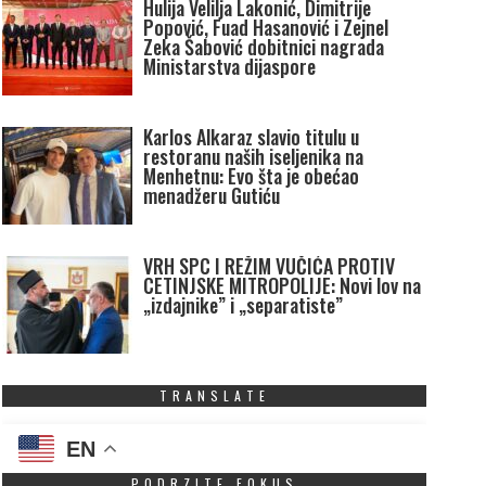
Hulija Velilja Lakonić, Dimitrije
Popović, Fuad Hasanović i Zejnel
Zeka Šabović dobitnici nagrada
Ministarstva dijaspore
Karlos Alkaraz slavio titulu u
restoranu naših iseljenika na
Menhetnu: Evo šta je obećao
menadžeru Gutiću
VRH SPC I REŽIM VUČIĆA PROTIV
CETINJSKE MITROPOLIJE: Novi lov na
„izdajnike” i „separatiste”
TRANSLATE
EN
PODRZITE FOKUS