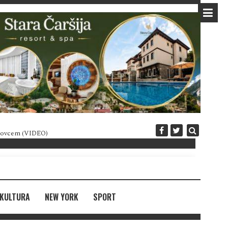
 novcem (VIDEO)
Diplomatija po crnogorski
KULTURA
NEW YORK
SPORT