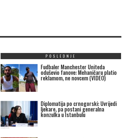
POSLEDNJE
Fudbaler Manchester Uniteda
oduševio fanove: Mehaničaru platio
reklamom, ne novcem (VIDEO)
Diplomatija po crnogorski: Uvrijedi
ljekare, pa postani generalna
konzulka u Istanbulu