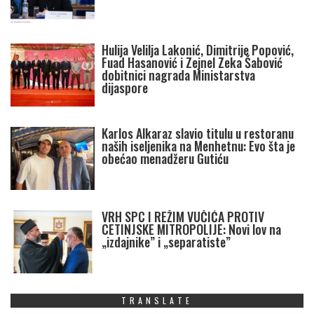
Hulija Velilja Lakonić, Dimitrije Popović,
Fuad Hasanović i Zejnel Zeka Šabović
dobitnici nagrada Ministarstva
dijaspore
Karlos Alkaraz slavio titulu u restoranu
naših iseljenika na Menhetnu: Evo šta je
obećao menadžeru Gutiću
VRH SPC I REŽIM VUČIĆA PROTIV
CETINJSKE MITROPOLIJE: Novi lov na
„izdajnike” i „separatiste”
TRANSLATE