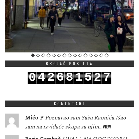
BROJAČ POSJETA
4
2
6
8
1
5
7
0
2
5
3
7
9
2
6
8
1
3
KOMENTARI
Mićo P
Poznavao sam Sašu Raonića.Išao
sam na izviđače skupa sa njim…
VIEW