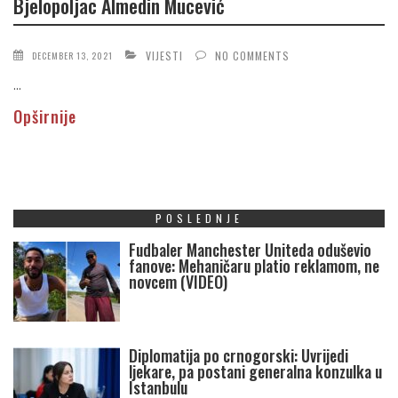
Bjelopoljac Almedin Mucević
VIJESTI
NO COMMENTS
DECEMBER 13, 2021
...
Opširnije
POSLEDNJE
Fudbaler Manchester Uniteda oduševio
fanove: Mehaničaru platio reklamom, ne
novcem (VIDEO)
Diplomatija po crnogorski: Uvrijedi
ljekare, pa postani generalna konzulka u
Istanbulu