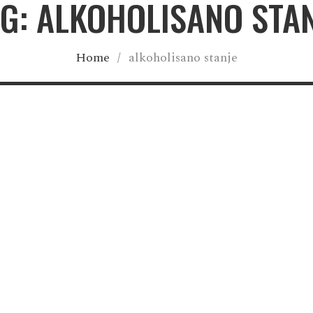
G: ALKOHOLISANO STA
Home
/
alkoholisano stanje