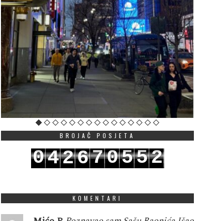
BROJAČ POSJETA
0
7
0
5
5
2
4
2
6
1
8
1
6
6
3
5
3
7
KOMENTARI
Mićo P
Poznavao sam Sašu Raonića.Išao