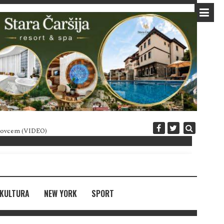
 novcem (VIDEO)
Diplomatija po crnogorski
KULTURA
NEW YORK
SPORT