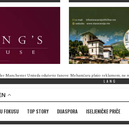
ler Manchester Uniteda oduševio fanove: Mehaničaru platio reklamom, ne
LANG
EN
U FOKUSU
TOP STORY
DIJASPORA
ISELJENIČKE PRIČE