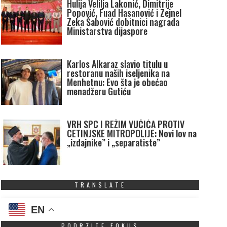
Hulija Velilja Lakonić, Dimitrije
Popović, Fuad Hasanović i Zejnel
Zeka Šabović dobitnici nagrada
Ministarstva dijaspore
Karlos Alkaraz slavio titulu u
restoranu naših iseljenika na
Menhetnu: Evo šta je obećao
menadžeru Gutiću
VRH SPC I REŽIM VUČIĆA PROTIV
CETINJSKE MITROPOLIJE: Novi lov na
„izdajnike” i „separatiste”
TRANSLATE
EN
PODRZITE FOKUS