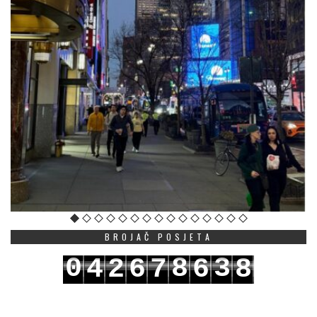
BROJAČ POSJETA
0
8
3
4
2
6
7
6
8
1
9
4
5
3
7
8
7
9