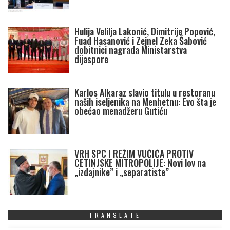
Hulija Velilja Lakonić, Dimitrije Popović,
Fuad Hasanović i Zejnel Zeka Šabović
dobitnici nagrada Ministarstva
dijaspore
Karlos Alkaraz slavio titulu u restoranu
naših iseljenika na Menhetnu: Evo šta je
obećao menadžeru Gutiću
VRH SPC I REŽIM VUČIĆA PROTIV
CETINJSKE MITROPOLIJE: Novi lov na
„izdajnike” i „separatiste”
TRANSLATE