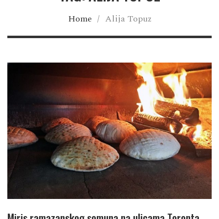
Home
/
Alija Topuz
Miris ramazanskog somuna na ulicama Toronta