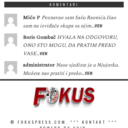
KOMENTARI
Mićo P
Poznavao sam Sašu Raonića.Išao
sam na izviđače skupa sa njim…
VIEW
Boris Gombač
HVALA NA ODGOVORU,
ONO STO MOGU, DA PRATIM PREKO
VASE…
VIEW
administrator
Nase sjediste je u Njujorku.
Možete nas pratiti i preko…
VIEW
© FOKUSPRESS.COM. ***
KONTAKT
***
POWERD BY SHID.