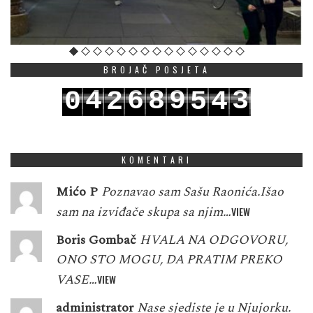
BROJAČ POSJETA
4
6
8
9
3
0
2
5
4
5
7
9
0
4
1
3
6
5
KOMENTARI
Mićo P
Poznavao sam Sašu Raonića.Išao
sam na izviđače skupa sa njim…
VIEW
Boris Gombač
HVALA NA ODGOVORU,
ONO STO MOGU, DA PRATIM PREKO
VASE…
VIEW
administrator
Nase sjediste je u Njujorku.