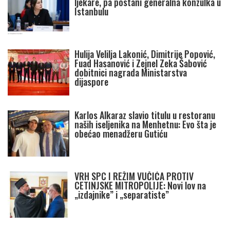
ljekare, pa postani generalna konzulka u
Istanbulu
Hulija Velilja Lakonić, Dimitrije Popović,
Fuad Hasanović i Zejnel Zeka Šabović
dobitnici nagrada Ministarstva
dijaspore
Karlos Alkaraz slavio titulu u restoranu
naših iseljenika na Menhetnu: Evo šta je
obećao menadžeru Gutiću
VRH SPC I REŽIM VUČIĆA PROTIV
CETINJSKE MITROPOLIJE: Novi lov na
„izdajnike” i „separatiste”