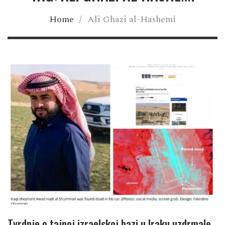
Home
/
Ali Ghazi al-Hashemi
Tvrdnje o tajnoj izraelskoj bazi u Iraku uzdrmale