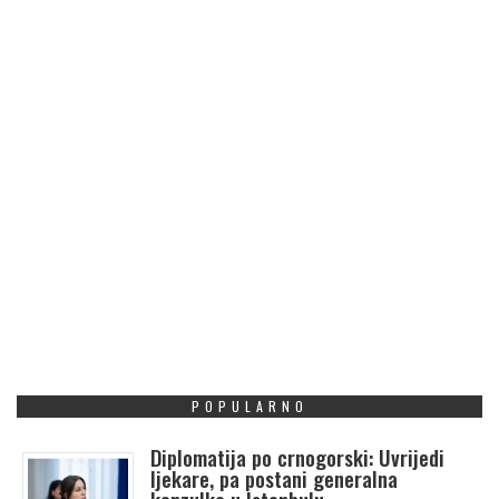
POPULARNO
Diplomatija po crnogorski: Uvrijedi
ljekare, pa postani generalna