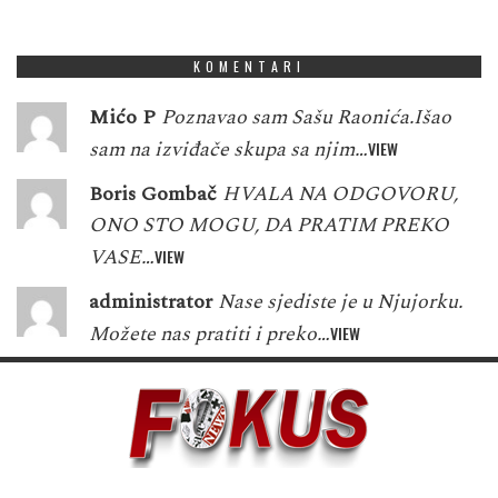
3
7
8
7
1
5
7
4
4
KOMENTARI
Mićo P
Poznavao sam Sašu Raonića.Išao
sam na izviđače skupa sa njim…
VIEW
Boris Gombač
HVALA NA ODGOVORU,
ONO STO MOGU, DA PRATIM PREKO
VASE…
VIEW
administrator
Nase sjediste je u Njujorku.
Možete nas pratiti i preko…
VIEW