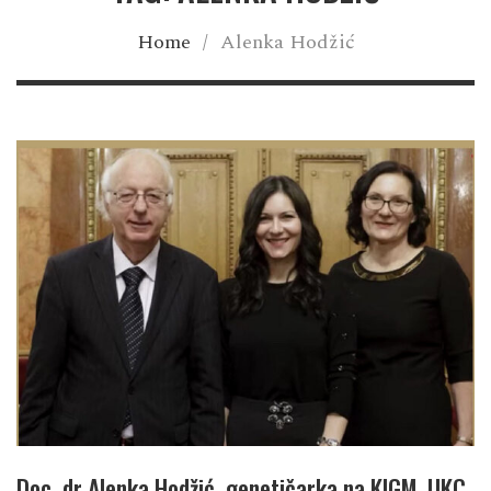
Home
/
Alenka Hodžić
Doc. dr Alenka Hodžić, genetičarka na KIGM, UKC