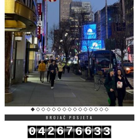
BROJAČ POSJETA
2
6
7
6
0
4
6
3
3