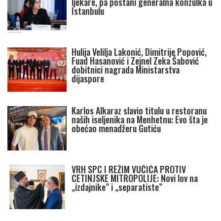
ljekare, pa postani generalna konzulka u
Istanbulu
Hulija Velilja Lakonić, Dimitrije Popović,
Fuad Hasanović i Zejnel Zeka Šabović
dobitnici nagrada Ministarstva
dijaspore
Karlos Alkaraz slavio titulu u restoranu
naših iseljenika na Menhetnu: Evo šta je
obećao menadžeru Gutiću
VRH SPC I REŽIM VUČIĆA PROTIV
CETINJSKE MITROPOLIJE: Novi lov na
„izdajnike” i „separatiste”