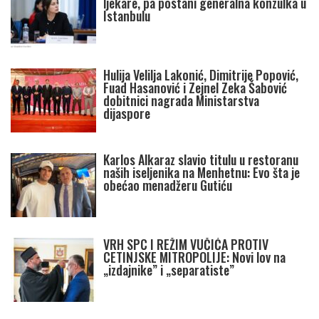
ljekare, pa postani generalna konzulka u
Istanbulu
Hulija Velilja Lakonić, Dimitrije Popović,
Fuad Hasanović i Zejnel Zeka Šabović
dobitnici nagrada Ministarstva
dijaspore
Karlos Alkaraz slavio titulu u restoranu
naših iseljenika na Menhetnu: Evo šta je
obećao menadžeru Gutiću
VRH SPC I REŽIM VUČIĆA PROTIV
CETINJSKE MITROPOLIJE: Novi lov na
„izdajnike” i „separatiste”