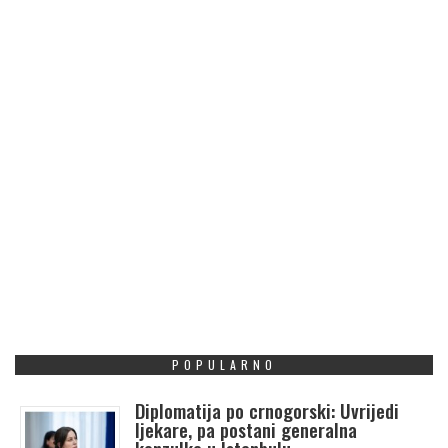
POPULARNO
Diplomatija po crnogorski: Uvrijedi
ljekare, pa postani generalna