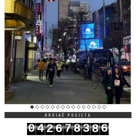
BROJAČ POSJETA
0
4
7
8
3
6
2
6
8