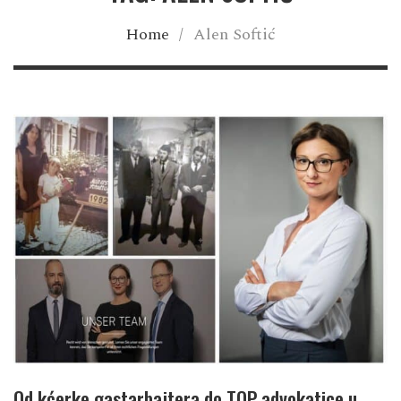
Home
/
Alen Softić
Od kćerke gastarbajtera do TOP advokatice u