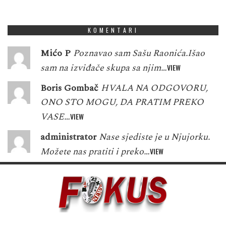
1
5
8
9
4
7
3
7
9
KOMENTARI
Mićo P
Poznavao sam Sašu Raonića.Išao
sam na izviđače skupa sa njim…
VIEW
Boris Gombač
HVALA NA ODGOVORU,
ONO STO MOGU, DA PRATIM PREKO
VASE…
VIEW
administrator
Nase sjediste je u Njujorku.
Možete nas pratiti i preko…
VIEW