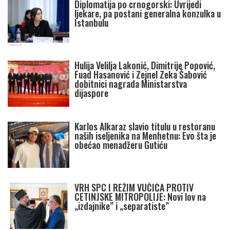
Diplomatija po crnogorski: Uvrijedi
ljekare, pa postani generalna konzulka u
Istanbulu
Hulija Velilja Lakonić, Dimitrije Popović,
Fuad Hasanović i Zejnel Zeka Šabović
dobitnici nagrada Ministarstva
dijaspore
Karlos Alkaraz slavio titulu u restoranu
naših iseljenika na Menhetnu: Evo šta je
obećao menadžeru Gutiću
VRH SPC I REŽIM VUČIĆA PROTIV
CETINJSKE MITROPOLIJE: Novi lov na
„izdajnike” i „separatiste”