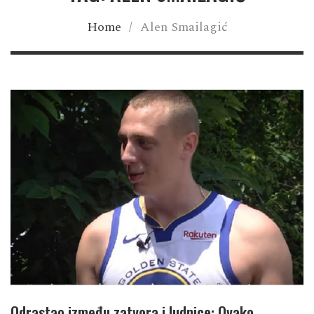
Home
/
Alen Smailagić
Odrastao između zatvora i ludnice: Ovako