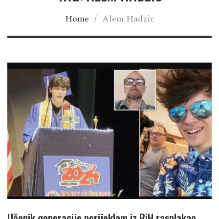
Home
/
Alem Hadzic
Učenik generacije porijeklom iz BiH rasplakao