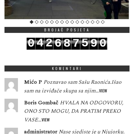
BROJAČ POSJETA
4
2
5
0
6
8
7
9
0
5
3
6
1
7
9
8
0
1
KOMENTARI
Mićo P
Poznavao sam Sašu Raonića.Išao
sam na izviđače skupa sa njim…
VIEW
Boris Gombač
HVALA NA ODGOVORU,
ONO STO MOGU, DA PRATIM PREKO
VASE…
VIEW
administrator
Nase sjediste je u Njujorku.