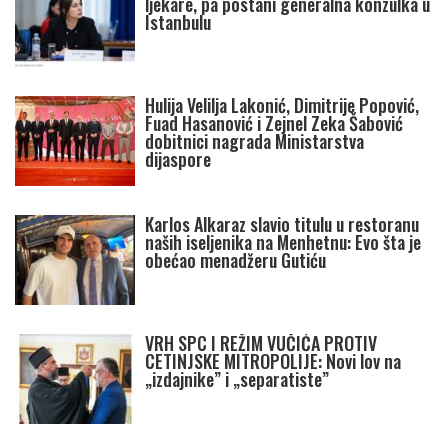
ljekare, pa postani generalna konzulka u
Istanbulu
Hulija Velilja Lakonić, Dimitrije Popović,
Fuad Hasanović i Zejnel Zeka Šabović
dobitnici nagrada Ministarstva
dijaspore
Karlos Alkaraz slavio titulu u restoranu
naših iseljenika na Menhetnu: Evo šta je
obećao menadžeru Gutiću
VRH SPC I REŽIM VUČIĆA PROTIV
CETINJSKE MITROPOLIJE: Novi lov na
„izdajnike” i „separatiste”