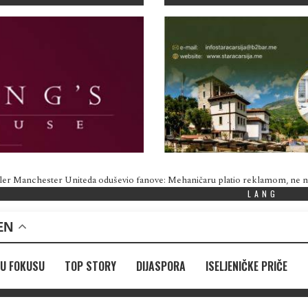
ler Manchester Uniteda oduševio fanove: Mehaničaru platio reklamom, ne
LANG
EN
U FOKUSU
TOP STORY
DIJASPORA
ISELJENIČKE PRIČE