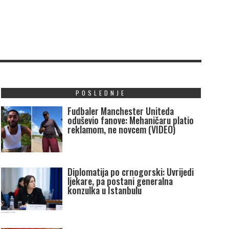
POSLEDNJE
Fudbaler Manchester Uniteda
oduševio fanove: Mehaničaru platio
reklamom, ne novcem (VIDEO)
Diplomatija po crnogorski: Uvrijedi
ljekare, pa postani generalna
konzulka u Istanbulu