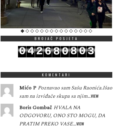
BROJAČ POSJETA
0
4
2
8
0
3
6
8
0
1
5
3
9
1
4
7
9
1
KOMENTARI
Mićo P
Poznavao sam Sašu Raonića.Išao
sam na izviđače skupa sa njim…
VIEW
Boris Gombač
HVALA NA
ODGOVORU, ONO STO MOGU, DA
PRATIM PREKO VASE…
VIEW