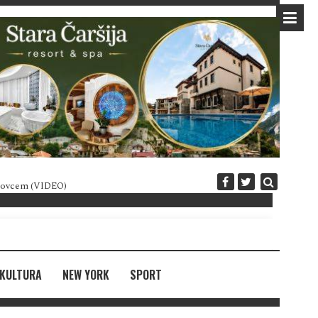
 novcem (VIDEO)
Diplomatija po crnogorski
KULTURA
NEW YORK
SPORT