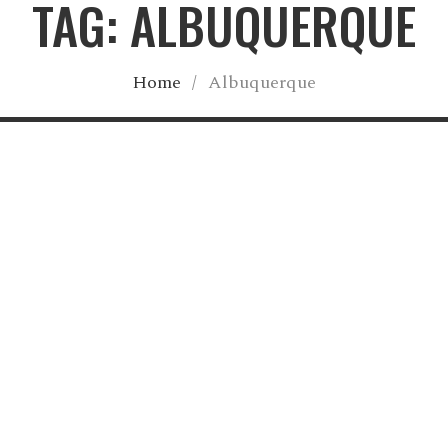
TAG: ALBUQUERQUE
Home
/
Albuquerque