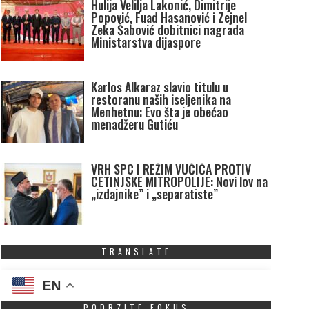
Hulija Velilja Lakonić, Dimitrije
Popović, Fuad Hasanović i Zejnel
Zeka Šabović dobitnici nagrada
Ministarstva dijaspore
Karlos Alkaraz slavio titulu u
restoranu naših iseljenika na
Menhetnu: Evo šta je obećao
menadžeru Gutiću
VRH SPC I REŽIM VUČIĆA PROTIV
CETINJSKE MITROPOLIJE: Novi lov na
„izdajnike” i „separatiste”
TRANSLATE
EN
PODRZITE FOKUS