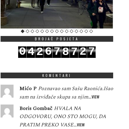
BROJAČ POSJETA
0
6
7
2
7
4
2
8
7
1
7
8
3
8
5
3
9
8
KOMENTARI
Mićo P
Poznavao sam Sašu Raonića.Išao
sam na izviđače skupa sa njim…
VIEW
Boris Gombač
HVALA NA
ODGOVORU, ONO STO MOGU, DA
PRATIM PREKO VASE…
VIEW