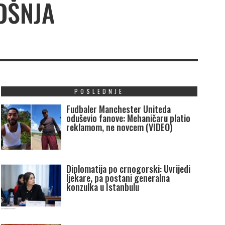
OŠNJA
POSLEDNJE
Fudbaler Manchester Uniteda
oduševio fanove: Mehaničaru platio
reklamom, ne novcem (VIDEO)
Diplomatija po crnogorski: Uvrijedi
ljekare, pa postani generalna
konzulka u Istanbulu