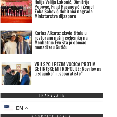
Hulija Velilja Lakonić, Dimitrije
Popović, Fuad Hasanović i Zejnel
Zeka Šabović dobitnici nagrada
Ministarstva dijaspore
Karlos Alkaraz slavio titulu u
restoranu naših iseljenika na
Menhetnu: Evo šta je obećao
menadžeru Gutiću
VRH SPC I REŽIM VUČIĆA PROTIV
CETINJSKE MITROPOLIJE: Novi lov na
„izdajnike” i „separatiste”
TRANSLATE
EN
PODRZITE FOKUS