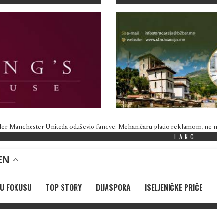
ler Manchester Uniteda oduševio fanove: Mehaničaru platio reklamom, ne
LANG
EN
U FOKUSU
TOP STORY
DIJASPORA
ISELJENIČKE PRIČE