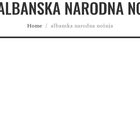
 ALBANSKA NARODNA N
Home
/
albanska narodna nošnja