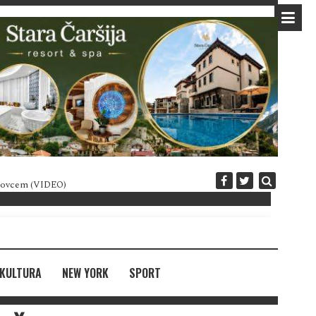
 novcem (VIDEO)
Diplomatija po crnogorski
KULTURA
NEW YORK
SPORT