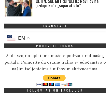
CETINJSKE MITROPOLIJE: Novi lov na
„izdajnike” i „separatiste”
TRANSLATE
EN
PODRZITE FOKUS
Sada svojim uplatama možete podržati rad našeg
portala. Pomozite da ostane trajno svjedočanstvo o
našim iseljenicima i njihovim aktivnostima!
FOLLOW AS ON FACEBOOK