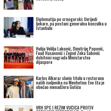
Diplomatija po crnogorski: Uvrijedi
ljekare, pa postani generalna konzulka u
Istanbulu
Hulija Velilja Lakonić, Dimitrije Popović,
Fuad Hasanović i Zejnel Zeka Šabović
dobitnici nagrada Ministarstva
dijaspore
Karlos Alkaraz slavio titulu u restoranu
naših iseljenika na Menhetnu: Evo šta je
obećao menadžeru Gutiću
VRH SPC I REŽIM VUČIĆA PROTIV