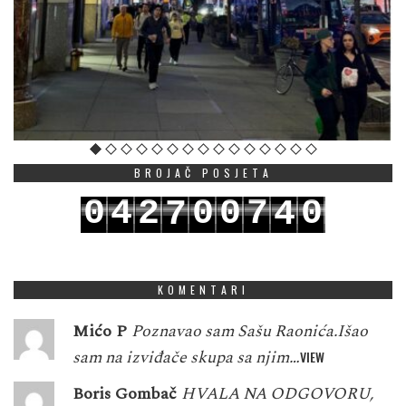
BROJAČ POSJETA
0
4
2
0
0
7
0
7
4
1
5
3
1
1
8
1
8
5
KOMENTARI
Mićo P
Poznavao sam Sašu Raonića.Išao
sam na izviđače skupa sa njim…
VIEW
Boris Gombač
HVALA NA ODGOVORU,