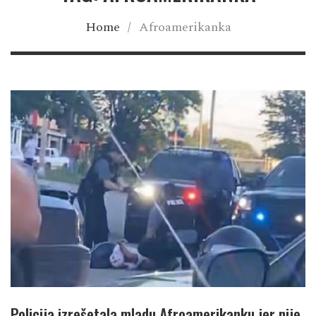
Home
/
Afroamerikanka
Policija izrešetala mladu Afroamerikanku jer nije