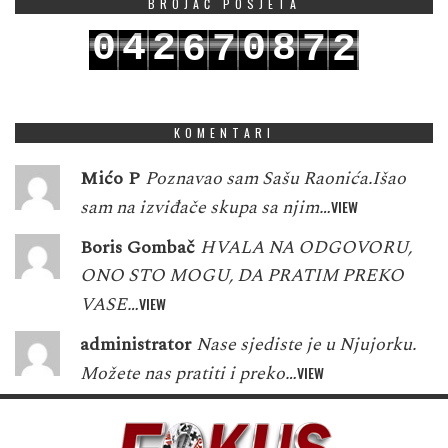
BROJAČ POSJETA
0
4
2
0
8
6
7
7
2
1
5
3
1
9
7
8
8
3
KOMENTARI
Mićo P
Poznavao sam Sašu Raonića.Išao
sam na izviđače skupa sa njim…
VIEW
Boris Gombač
HVALA NA ODGOVORU,
ONO STO MOGU, DA PRATIM PREKO
VASE…
VIEW
administrator
Nase sjediste je u Njujorku.
Možete nas pratiti i preko…
VIEW