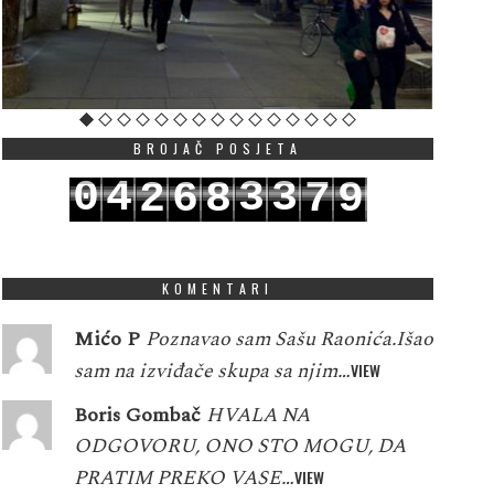
BROJAČ POSJETA
0
4
3
3
2
6
8
7
9
1
5
4
4
3
7
9
8
0
KOMENTARI
Mićo P
Poznavao sam Sašu Raonića.Išao
sam na izviđače skupa sa njim…
VIEW
Boris Gombač
HVALA NA
ODGOVORU, ONO STO MOGU, DA
PRATIM PREKO VASE…
VIEW