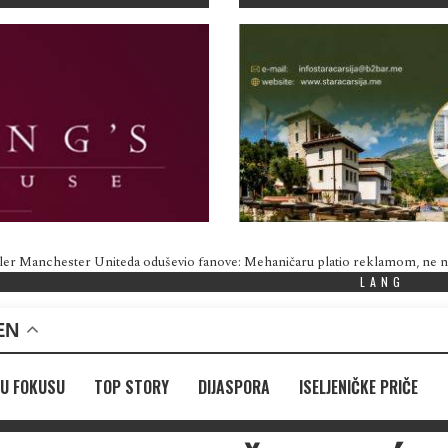
ler Manchester Uniteda oduševio fanove: Mehaničaru platio reklamom, ne
LANG
EN
U FOKUSU
TOP STORY
DIJASPORA
ISELJENIČKE PRIČE