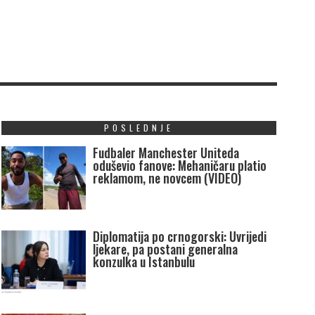
POSLEDNJE
Fudbaler Manchester Uniteda
oduševio fanove: Mehaničaru platio
reklamom, ne novcem (VIDEO)
Diplomatija po crnogorski: Uvrijedi
ljekare, pa postani generalna
konzulka u Istanbulu