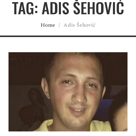
TAG: ADIS ŠEHOVIĆ
Home
/
Adis Šehović