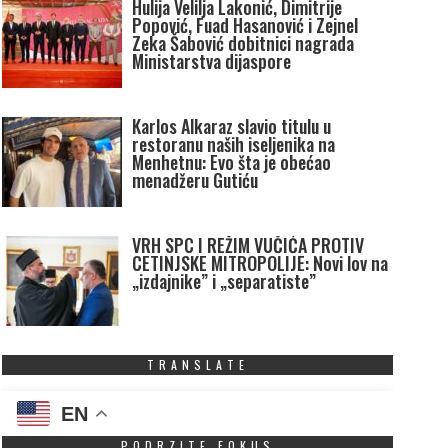
Hulija Velilja Lakonić, Dimitrije
Popović, Fuad Hasanović i Zejnel
Zeka Šabović dobitnici nagrada
Ministarstva dijaspore
Karlos Alkaraz slavio titulu u
restoranu naših iseljenika na
Menhetnu: Evo šta je obećao
menadžeru Gutiću
VRH SPC I REŽIM VUČIĆA PROTIV
CETINJSKE MITROPOLIJE: Novi lov na
„izdajnike” i „separatiste”
TRANSLATE
EN
PODRZITE FOKUS