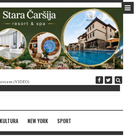
 novcem (VIDEO)
Diplomatija po crnogorski
KULTURA
NEW YORK
SPORT