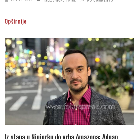
...
Opširnije
Iz stana u Njujorku do vrha Amazona: Adnan