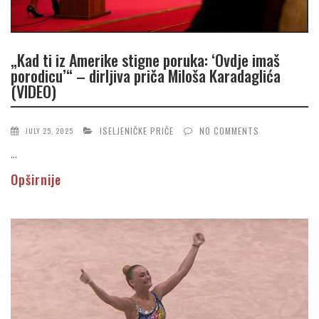
„Kad ti iz Amerike stigne poruka: ‘Ovdje imaš
porodicu’“ – dirljiva priča Miloša Karadaglića
(VIDEO)
ISELJENIČKE PRIČE
NO COMMENTS
JULY 25, 2025
...
Opširnije