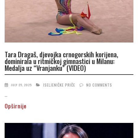
Tara Dragaš, djevojka crnogorskih korijena,
dominirala u ritmičkoj gimnastici u Milanu:
Medalja uz “Vranjanku” (VIDEO)
ISELJENIČKE PRIČE
NO COMMENTS
JULY 25, 2025
...
Opširnije