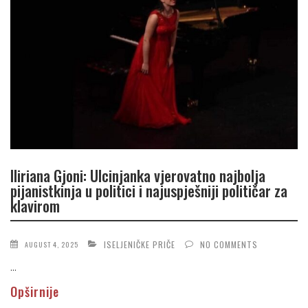
Iliriana Gjoni: Ulcinjanka vjerovatno najbolja
pijanistkinja u politici i najuspješniji političar za
klavirom
ISELJENIČKE PRIČE
NO COMMENTS
AUGUST 4, 2025
...
Opširnije