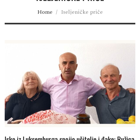
Home
/
Iseljeničke priče
Isko iz Luksemburga spojio učitelje i đake: Ružica