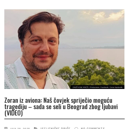
Zoran iz aviona: Naš čovjek spriječio moguću
tragediju – sada se seli u Beograd zbog ljubavi
(VIDEO)
ISELJENIČKE PRIČE
NO COMMENTS
JULY 28, 2025