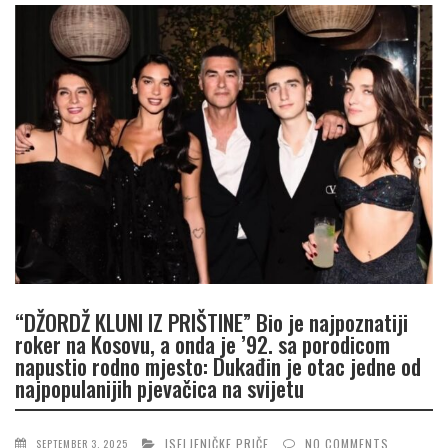
“DŽORDŽ KLUNI IZ PRIŠTINE” Bio je najpoznatiji
roker na Kosovu, a onda je ’92. sa porodicom
napustio rodno mjesto: Dukađin je otac jedne od
najpopulanijih pjevačica na svijetu
ISELJENIČKE PRIČE
NO COMMENTS
SEPTEMBER 3, 2025