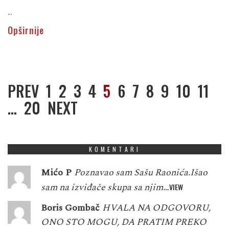
...
Opširnije
PREV
1
2
3
4
5
6
7
8
9
10
11
…
20
NEXT
KOMENTARI
Mićo P
Poznavao sam Sašu Raonića.Išao
sam na izviđače skupa sa njim…
VIEW
Boris Gombač
HVALA NA ODGOVORU,
ONO STO MOGU, DA PRATIM PREKO