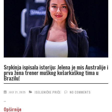
Srpkinja ispisala istoriju: Jelena je mis Australije i
prva žena trener muškog košarkaškog tima u
Brazilu!
ISELJENIČKE PRIČE
NO COMMENTS
JULY 21, 2025
...
Opširnije