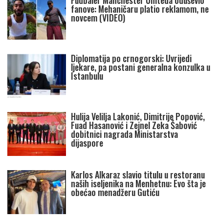
Fudbaler Manchester Uniteda oduševio
fanove: Mehaničaru platio reklamom, ne
novcem (VIDEO)
Diplomatija po crnogorski: Uvrijedi
ljekare, pa postani generalna konzulka u
Istanbulu
Hulija Velilja Lakonić, Dimitrije Popović,
Fuad Hasanović i Zejnel Zeka Šabović
dobitnici nagrada Ministarstva
dijaspore
Karlos Alkaraz slavio titulu u restoranu
naših iseljenika na Menhetnu: Evo šta je
obećao menadžeru Gutiću