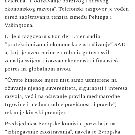
uvjerena “u održavanje održivog i zdravog
ekonomskog razvoja”. Telefonski razgovor je vođen
usred zaoštravanja tenzija između Pekinga i
Vašingtona.
Li je u razgovoru s Fon der Lajen sudio
“protekcionizam i ekonomsko zastrašivanje” SAD-
a, koji je uveo carine za robu iz gotovo svih
zemalja svijeta i izazvao ekonomski i finansijski
potres na globalnom nivou.
“Čvrste kineske mjere nisu samo usmjerene na
očuvanje njenog suvereniteta, sigurnosti i interesa
razvoja, već i na očuvanje pravila međunarodne
trgovine i međunarodne pravičnosti i pravde”,
rekao je kineski premijer.
Predsjednica Evropske komisije pozvala je na
“izbjegavanje zaoštravanja”, navela je Evropska