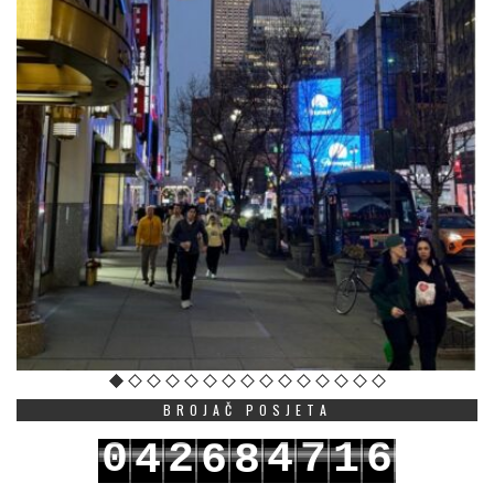
BROJAČ POSJETA
0
2
4
7
1
6
4
6
8