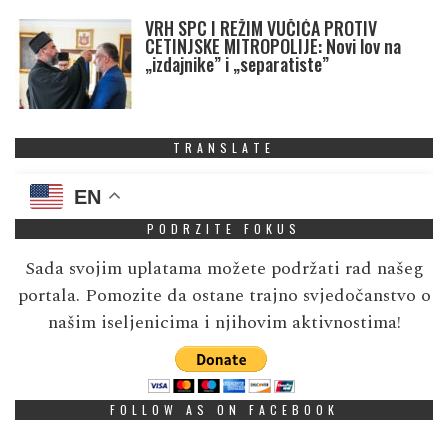
VRH SPC I REŽIM VUČIĆA PROTIV
CETINJSKE MITROPOLIJE: Novi lov na
„izdajnike” i „separatiste”
TRANSLATE
EN
PODRZITE FOKUS
Sada svojim uplatama možete podržati rad našeg
portala. Pomozite da ostane trajno svjedočanstvo o
našim iseljenicima i njihovim aktivnostima!
FOLLOW AS ON FACEBOOK