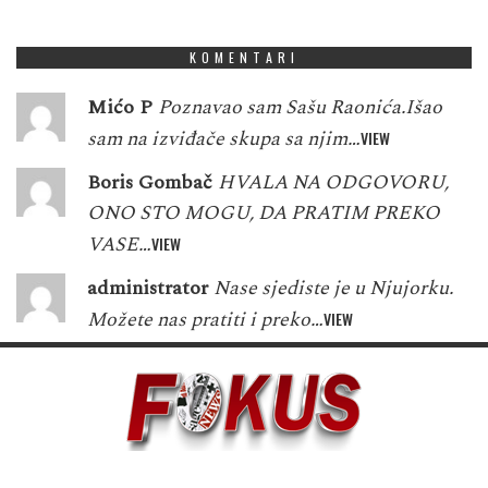
1
3
5
8
2
7
5
7
9
KOMENTARI
Mićo P
Poznavao sam Sašu Raonića.Išao
sam na izviđače skupa sa njim…
VIEW
Boris Gombač
HVALA NA ODGOVORU,
ONO STO MOGU, DA PRATIM PREKO
VASE…
VIEW
administrator
Nase sjediste je u Njujorku.
Možete nas pratiti i preko…
VIEW