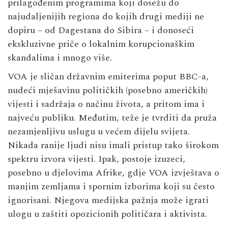
prilagođenim programima koji dosežu do
najudaljenijih regiona do kojih drugi mediji ne
dopiru – od Dagestana do Sibira – i donoseći
ekskluzivne priče o lokalnim korupcionaškim
skandalima i mnogo više.
VOA je sličan državnim emiterima poput BBC-a,
nudeći mješavinu političkih (posebno američkih)
vijesti i sadržaja o načinu života, a pritom ima i
najveću publiku. Međutim, teže je tvrditi da pruža
nezamjenljivu uslugu u većem dijelu svijeta.
Nikada ranije ljudi nisu imali pristup tako širokom
spektru izvora vijesti. Ipak, postoje izuzeci,
posebno u djelovima Afrike, gdje VOA izvještava o
manjim zemljama i spornim izborima koji su često
ignorisani. Njegova medijska pažnja može igrati
ulogu u zaštiti opozicionih političara i aktivista.