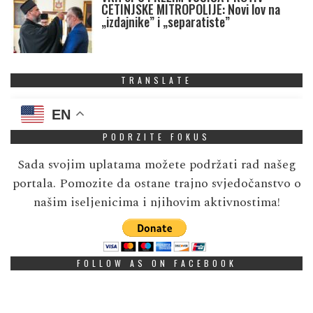
CETINJSKE MITROPOLIJE: Novi lov na
„izdajnike” i „separatiste”
TRANSLATE
EN
PODRZITE FOKUS
Sada svojim uplatama možete podržati rad našeg
portala. Pomozite da ostane trajno svjedočanstvo o
našim iseljenicima i njihovim aktivnostima!
FOLLOW AS ON FACEBOOK