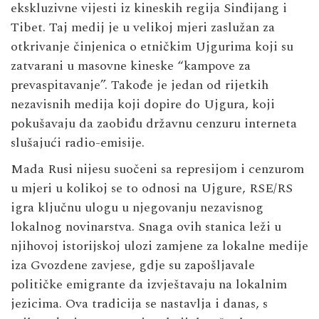
ekskluzivne vijesti iz kineskih regija Sinđijang i
Tibet. Taj medij je u velikoj mjeri zaslužan za
otkrivanje činjenica o etničkim Ujgurima koji su
zatvarani u masovne kineske “kampove za
prevaspitavanje”. Takođe je jedan od rijetkih
nezavisnih medija koji dopire do Ujgura, koji
pokušavaju da zaobiđu državnu cenzuru interneta
slušajući radio-emisije.
Mada Rusi nijesu suočeni sa represijom i cenzurom
u mjeri u kolikoj se to odnosi na Ujgure, RSE/RS
igra ključnu ulogu u njegovanju nezavisnog
lokalnog novinarstva. Snaga ovih stanica leži u
njihovoj istorijskoj ulozi zamjene za lokalne medije
iza Gvozdene zavjese, gdje su zapošljavale
političke emigrante da izvještavaju na lokalnim
jezicima. Ova tradicija se nastavlja i danas, s