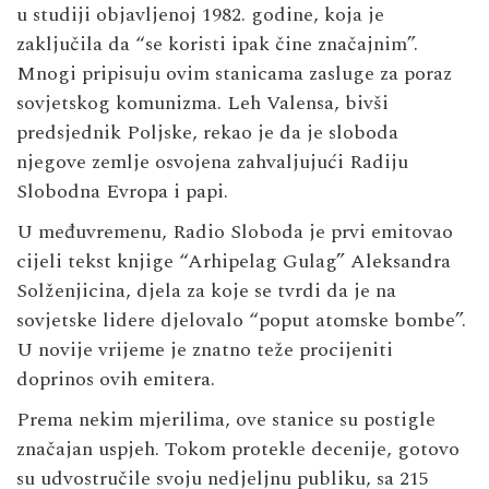
u studiji objavljenoj 1982. godine, koja je
zaključila da “se koristi ipak čine značajnim”.
Mnogi pripisuju ovim stanicama zasluge za poraz
sovjetskog komunizma. Leh Valensa, bivši
predsjednik Poljske, rekao je da je sloboda
njegove zemlje osvojena zahvaljujući Radiju
Slobodna Evropa i papi.
U međuvremenu, Radio Sloboda je prvi emitovao
cijeli tekst knjige “Arhipelag Gulag” Aleksandra
Solženjicina, djela za koje se tvrdi da je na
sovjetske lidere djelovalo “poput atomske bombe”.
U novije vrijeme je znatno teže procijeniti
doprinos ovih emitera.
Prema nekim mjerilima, ove stanice su postigle
značajan uspjeh. Tokom protekle decenije, gotovo
su udvostručile svoju nedjeljnu publiku, sa 215