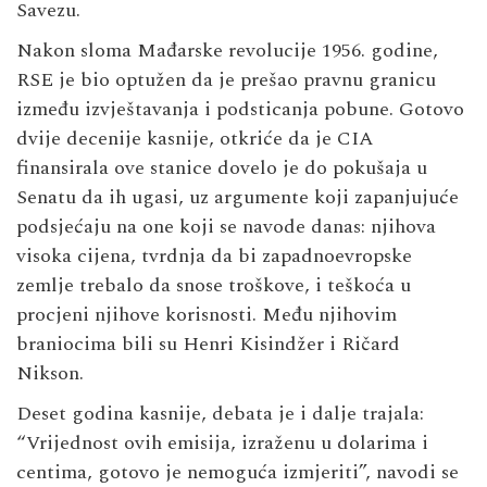
Savezu.
Nakon sloma Mađarske revolucije 1956. godine,
RSE je bio optužen da je prešao pravnu granicu
između izvještavanja i podsticanja pobune. Gotovo
dvije decenije kasnije, otkriće da je CIA
finansirala ove stanice dovelo je do pokušaja u
Senatu da ih ugasi, uz argumente koji zapanjujuće
podsjećaju na one koji se navode danas: njihova
visoka cijena, tvrdnja da bi zapadnoevropske
zemlje trebalo da snose troškove, i teškoća u
procjeni njihove korisnosti. Među njihovim
braniocima bili su Henri Kisindžer i Ričard
Nikson.
Deset godina kasnije, debata je i dalje trajala:
“Vrijednost ovih emisija, izraženu u dolarima i
centima, gotovo je nemoguća izmjeriti”, navodi se