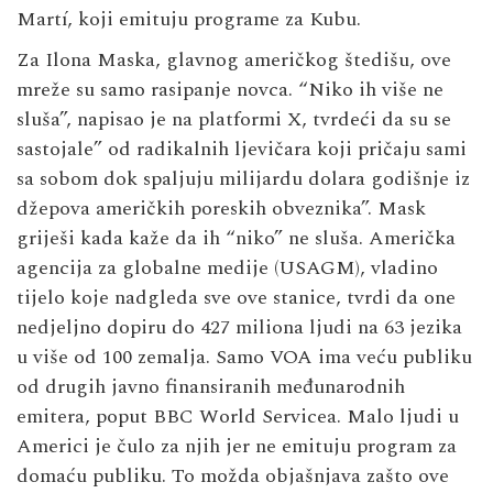
Martí, koji emituju programe za Kubu.
Za Ilona Maska, glavnog američkog štedišu, ove
mreže su samo rasipanje novca. “Niko ih više ne
sluša”, napisao je na platformi X, tvrdeći da su se
sastojale” od radikalnih ljevičara koji pričaju sami
sa sobom dok spaljuju milijardu dolara godišnje iz
džepova američkih poreskih obveznika”. Mask
griješi kada kaže da ih “niko” ne sluša. Američka
agencija za globalne medije (USAGM), vladino
tijelo koje nadgleda sve ove stanice, tvrdi da one
nedjeljno dopiru do 427 miliona ljudi na 63 jezika
u više od 100 zemalja. Samo VOA ima veću publiku
od drugih javno finansiranih međunarodnih
emitera, poput BBC World Servicea. Malo ljudi u
Americi je čulo za njih jer ne emituju program za
domaću publiku. To možda objašnjava zašto ove