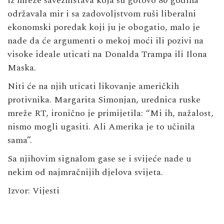
iz mreže savezništava koja su gotovo 80 godina
održavala mir i sa zadovoljstvom ruši liberalni
ekonomski poredak koji ju je obogatio, malo je
nade da će argumenti o mekoj moći ili pozivi na
visoke ideale uticati na Donalda Trampa ili Ilona
Maska.
Niti će na njih uticati likovanje američkih
protivnika. Margarita Simonjan, urednica ruske
mreže RT, ironično je primijetila: “Mi ih, nažalost,
nismo mogli ugasiti. Ali Amerika je to učinila
sama”.
Sa njihovim signalom gase se i svijeće nade u
nekim od najmračnijih djelova svijeta.
Izvor: Vijesti