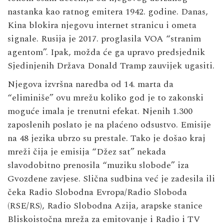
nastanka kao ratnog emitera 1942. godine. Danas,
Kina blokira njegovu internet stranicu i ometa
signale. Rusija je 2017. proglasila VOA “stranim
agentom”. Ipak, možda će ga upravo predsjednik
Sjedinjenih Država Donald Tramp zauvijek ugasiti.
Njegova izvršna naredba od 14. marta da
“eliminiše” ovu mrežu koliko god je to zakonski
moguće imala je trenutni efekat. Njenih 1.300
zaposlenih poslato je na plaćeno odsustvo. Emisije
na 48 jezika ubrzo su prestale. Tako je došao kraj
mreži čija je emisija “Džez sat” nekada
slavodobitno prenosila “muziku slobode” iza
Gvozdene zavjese. Slična sudbina već je zadesila ili
čeka Radio Slobodna Evropa/Radio Sloboda
(RSE/RS), Radio Slobodna Azija, arapske stanice
Bliskoistočna mreža za emitovanje i Radio i TV