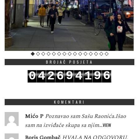
BROJAČ POSJETA
9
9
6
0
4
2
6
4
1
0
0
7
1
5
3
7
5
2
KOMENTARI
Mićo P
Poznavao sam Sašu Raonića.Išao
sam na izviđače skupa sa njim…
VIEW
Boris Gombač
HVALA NA ODGOVORU,