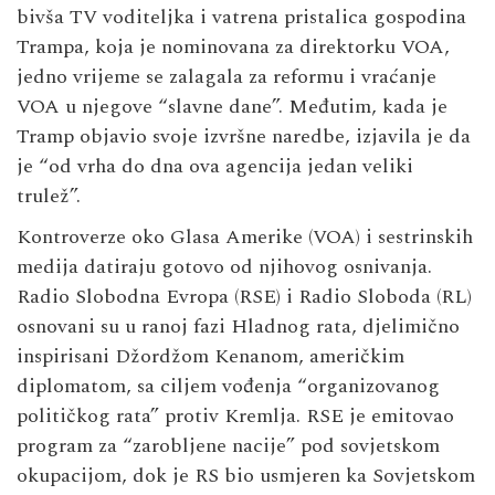
bivša TV voditeljka i vatrena pristalica gospodina
Trampa, koja je nominovana za direktorku VOA,
jedno vrijeme se zalagala za reformu i vraćanje
VOA u njegove “slavne dane”. Međutim, kada je
Tramp objavio svoje izvršne naredbe, izjavila je da
je “od vrha do dna ova agencija jedan veliki
trulež”.
Kontroverze oko Glasa Amerike (VOA) i sestrinskih
medija datiraju gotovo od njihovog osnivanja.
Radio Slobodna Evropa (RSE) i Radio Sloboda (RL)
osnovani su u ranoj fazi Hladnog rata, djelimično
inspirisani Džordžom Kenanom, američkim
diplomatom, sa ciljem vođenja “organizovanog
političkog rata” protiv Kremlja. RSE je emitovao
program za “zarobljene nacije” pod sovjetskom
okupacijom, dok je RS bio usmjeren ka Sovjetskom