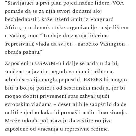
“Stavljajući u prvi plan pojedinačne lidere, VOA
pomaže da se za njih stvori dodatni sloj
bezbjednosti”, kaže Džefri Smit iz Vanguard
Africa, pro-demokratske organizacije sa sjedištem
u Vašingtonu. “To daje do znanja liderima
(represivnih) vlada da svijet – naročito Vašington –
obraća pažnju.”
Zaposleni u USAGM-u i dalje se nadaju da bi,
suočena sa javnim negodovanjem i tužbama,
administracija mogla popustiti. RSE/RS bi mogao
biti u boljoj poziciji od sestrinskih medija, jer bi
mogao dobiti privremeni spas zahvaljujući
evropskim vladama – deset njih je saopštilo da će
raditi zajedno kako bi pronašli način finansiranja.
Mreže takođe pokušavaju da zaštite ranjive
zaposlene od vraćanja u represivne režime.