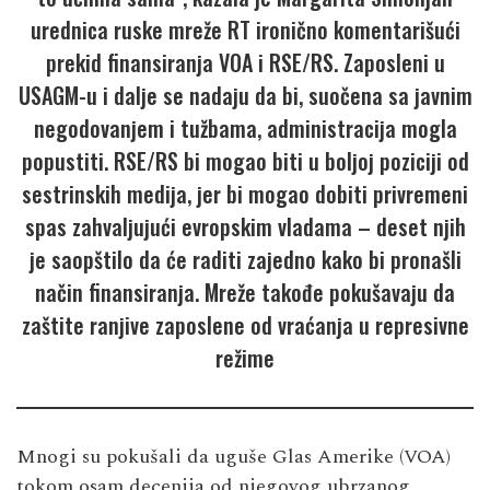
urednica ruske mreže RT ironično komentarišući
prekid finansiranja VOA i RSE/RS. Zaposleni u
USAGM-u i dalje se nadaju da bi, suočena sa javnim
negodovanjem i tužbama, administracija mogla
popustiti. RSE/RS bi mogao biti u boljoj poziciji od
sestrinskih medija, jer bi mogao dobiti privremeni
spas zahvaljujući evropskim vladama – deset njih
je saopštilo da će raditi zajedno kako bi pronašli
način finansiranja. Mreže takođe pokušavaju da
zaštite ranjive zaposlene od vraćanja u represivne
režime
Mnogi su pokušali da uguše Glas Amerike (VOA)
tokom osam decenija od njegovog ubrzanog